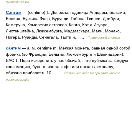
русского языка
Сантим
— (centime) 1. Денежная единица Андорры, Бельгии,
Бенина, Буркина Фасо, Бурунди, Габона, Гвинеи, Джибути,
Камеруна, Коморских островов, Конго, Кот д Ивуара,
Лихтенштейна, Люксембурга, Мадагаскара, Мали, Монако,
Нигера, Руанды, Сенегала, Таити и… …
Финансовый словарь
сантим
— а, м. centime m. Мелкая монета, равная одной сотой
франка (во Франции, Бельгии, Люксембурге и Швеййцарии).
БАС 1. Пора искоренить у нас обычай, ..что публика за каждую
консомацию, будь то чашка кофе или стакан лимонаду,
обязана прибавлять 10… …
Исторический словарь галлицизмов
русского языка