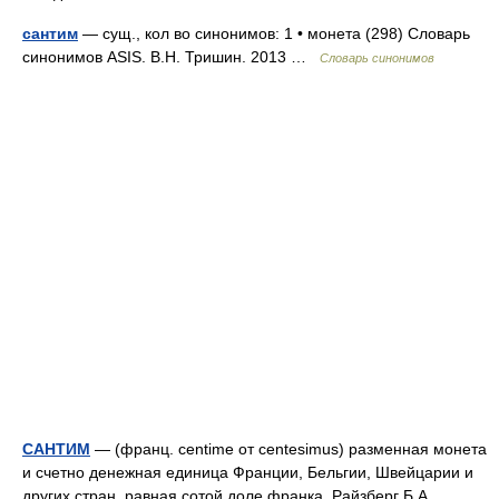
сантим
— сущ., кол во синонимов: 1 • монета (298) Словарь
синонимов ASIS. В.Н. Тришин. 2013 …
Словарь синонимов
САНТИМ
— (франц. centime от centesimus) разменная монета
и счетно денежная единица Франции, Бельгии, Швейцарии и
других стран, равная сотой доле франка. Райзберг Б.А.,